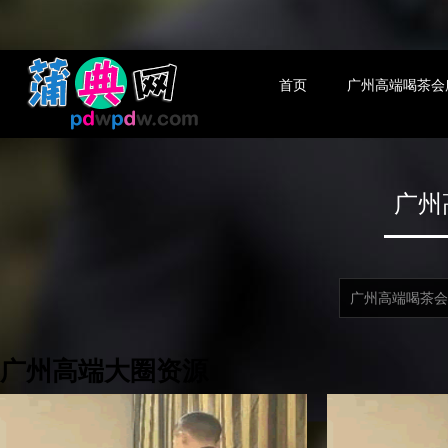
首页
广州高端喝茶会
广州
广州高端喝茶会
广州高端大圈资源